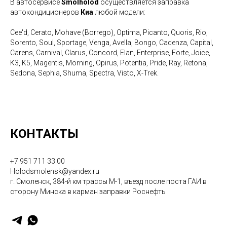
В автосервисе
Smolholod
осуществляется заправка
автокондиционеров
Киа
любой модели:
Cee'd, Cerato, Mohave (Borrego), Optima, Picanto, Quoris, Rio,
Sorento, Soul, Sportage, Venga, Avella, Bongo, Cadenza, Capital,
Carens, Carnival, Clarus, Concord, Elan, Enterprise, Forte, Joice,
K3, K5, Magentis, Morning, Opirus, Potentia, Pride, Ray, Retona,
Sedona, Sephia, Shuma, Spectra, Visto, X-Trek.
КОНТАКТЫ
+7 951 711 33 00
Holodsmolensk@yandex.ru
г. Смоленск, 384-й км трассы М-1, въезд после поста ГАИ в
сторону Минска в карман заправки Роснефть